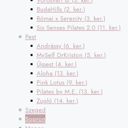
Vörösvári út (3. ker.)
BudaHills (2. ker.)
Római x Serenity (3. ker.)
Six Senses Pilates 2.0 (11. ker.)
Pest
Andrássy (6. ker.)
MySelf DrKriston (5. ker.)
Újpest (4. ker.)
Aloha (13. ker.)
Pink Lotus (9. ker.)
Pilates by M.E. (13. ker.)
Zugló (14. ker.)
Szeged
Sopron