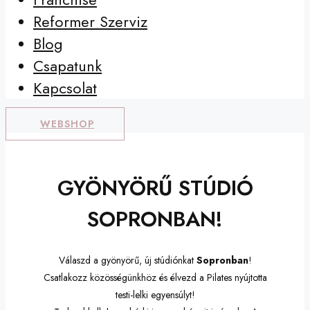
Reformer Szerviz
Blog
Csapatunk
Kapcsolat
WEBSHOP
GYÖNYÖRŰ STÚDIÓ
SOPRONBAN!
Válaszd a gyönyörű, új stúdiónkat
Sopronban
!
Csatlakozz közösségünkhöz és élvezd a Pilates nyújtotta
testi-lelki egyensúlyt!