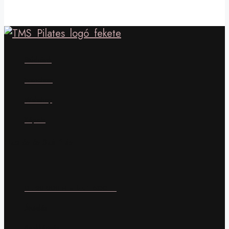
Stúdióink
Franchise
Webshop
Képzés
Fizetés és Szállítás
0 - 20 000 Ft =
br. 1 500 Ft
Átutalás
Bankkártyás