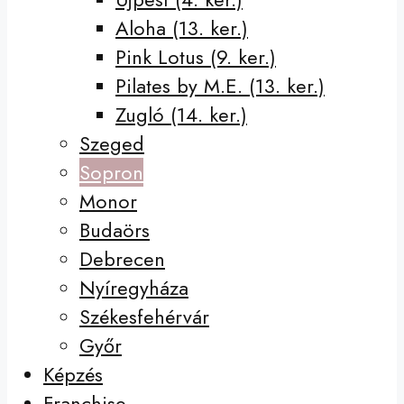
Aloha (13. ker.)
Pink Lotus (9. ker.)
Pilates by M.E. (13. ker.)
Zugló (14. ker.)
Szeged
Sopron
Monor
Budaörs
Debrecen
Nyíregyháza
Székesfehérvár
Győr
Képzés
Franchise