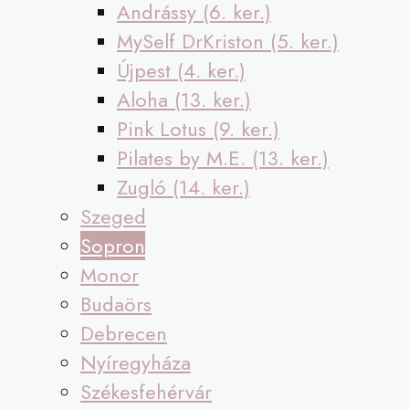
Andrássy (6. ker.)
MySelf DrKriston (5. ker.)
Újpest (4. ker.)
Aloha (13. ker.)
Pink Lotus (9. ker.)
Pilates by M.E. (13. ker.)
Zugló (14. ker.)
Szeged
Sopron
Monor
Budaörs
Debrecen
Nyíregyháza
Székesfehérvár