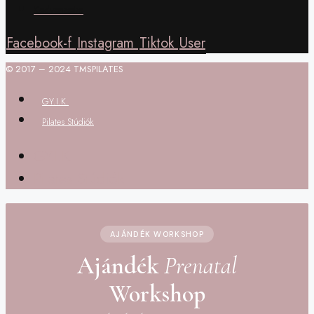
Kedvenceim
Facebook-f
Instagram
Tiktok
User
© 2017 – 2024 TMSPILATES
GY.I.K.
Pilates Stúdiók
GY.I.K.
Pilates Stúdiók
AJÁNDÉK WORKSHOP
Ajándék
Prenatal
Workshop