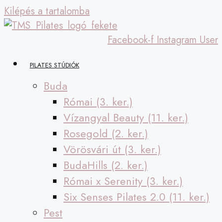
Kilépés a tartalomba
Facebook-f
Instagram
User
PILATES STÚDIÓK
Buda
Római (3. ker.)
Vízangyal Beauty (11. ker.)
Rosegold (2. ker.)
Vörösvári út (3. ker.)
BudaHills (2. ker.)
Római x Serenity (3. ker.)
Six Senses Pilates 2.0 (11. ker.)
Pest