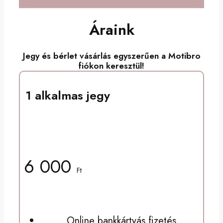
Áraink
Jegy és bérlet vásárlás egyszerűen a Motibro
fiókon keresztül!
1 alkalmas jegy
Csoportos, gépes órára
6 000
Ft
Online bankkártyás fizetés