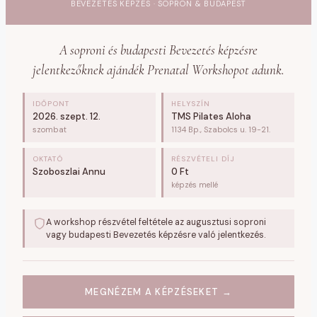
BEVEZETÉS KÉPZÉS · SOPRON & BUDAPEST
A soproni és budapesti Bevezetés képzésre
jelentkezőknek ajándék Prenatal Workshopot adunk.
IDŐPONT
HELYSZÍN
2026. szept. 12.
TMS Pilates Aloha
szombat
1134 Bp., Szabolcs u. 19-21.
OKTATÓ
RÉSZVÉTELI DÍJ
Szoboszlai Annu
0 Ft
képzés mellé
A workshop részvétel feltétele az augusztusi soproni
vagy budapesti Bevezetés képzésre való jelentkezés.
MEGNÉZEM A KÉPZÉSEKET →