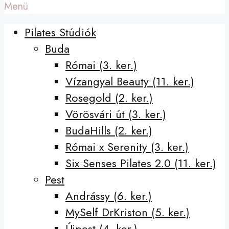
Menü
Pilates Stúdiók
Buda
Római (3. ker.)
Vízangyal Beauty (11. ker.)
Rosegold (2. ker.)
Vörösvári út (3. ker.)
BudaHills (2. ker.)
Római x Serenity (3. ker.)
Six Senses Pilates 2.0 (11. ker.)
Pest
Andrássy (6. ker.)
MySelf DrKriston (5. ker.)
Újpest (4. ker.)