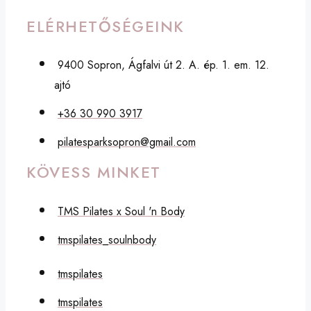
ELÉRHETŐSÉGEINK
9400 Sopron, Ágfalvi út 2. A. ép. 1. em. 12.
ajtó
+36 30 990 3917
pilatesparksopron@gmail.com
KÖVESS MINKET
TMS Pilates x Soul 'n Body
tmspilates_soulnbody
tmspilates
tmspilates