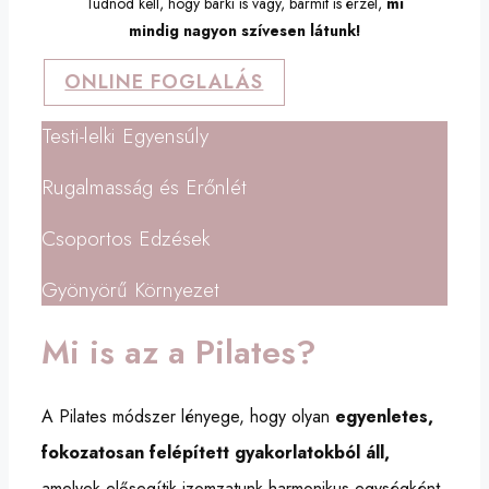
Tudnod kell, hogy bárki is vagy, bármit is érzel,
mi
mindig nagyon szívesen látunk!
ONLINE FOGLALÁS
Testi-lelki Egyensúly
Rugalmasság és Erőnlét
Csoportos Edzések
Gyönyörű Környezet
Mi is az a Pilates?
A Pilates módszer lényege, hogy olyan
egyenletes,
fokozatosan felépített gyakorlatokból áll,
amelyek elősegítik izomzatunk harmonikus egységként