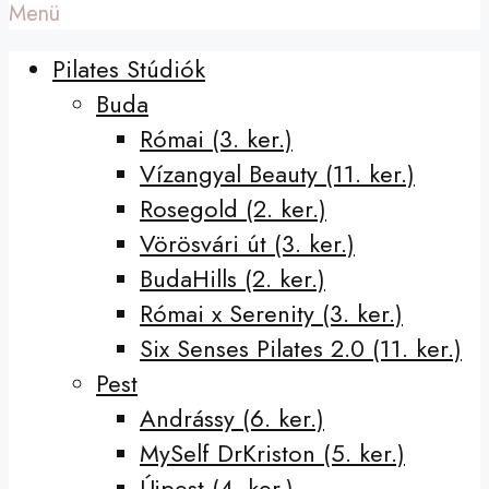
Menü
Pilates Stúdiók
Buda
Római (3. ker.)
Vízangyal Beauty (11. ker.)
Rosegold (2. ker.)
Vörösvári út (3. ker.)
BudaHills (2. ker.)
Római x Serenity (3. ker.)
Six Senses Pilates 2.0 (11. ker.)
Pest
Andrássy (6. ker.)
MySelf DrKriston (5. ker.)
Újpest (4. ker.)