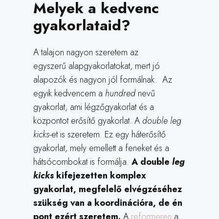
Melyek a kedvenc
gyakorlataid?
A talajon nagyon szeretem az
egyszerű alapgyakorlatokat, mert jó
alapozók és nagyon jól formálnak. Az
egyik kedvencem a
hundred
nevű
gyakorlat, ami légzőgyakorlat és a
központot erősítő gyakorlat. A
double leg
kicks-
et is szeretem. Ez egy háterősítő
gyakorlat, mely emellett a feneket és a
hátsócombokat is formálja.
A double
leg
kicks
kifejezetten komplex
gyakorlat, megfelelő elvégzéséhez
szükség van a koordinációra, de én
pont ezért szeretem.
A
reformeren
a