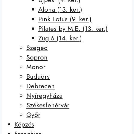
Aloha (13. ker.)
Pink Lotus (9. ker.)
Pilates by M.E. (13. ker.)
Zugló (14. ker.)
Szeged
Sopron
Monor
Budaörs
Debrecen
Nyíregyháza
Székesfehérvár
Győr
Képzés
Franchise