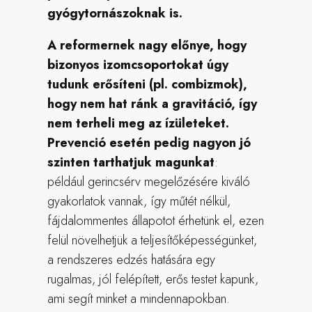
gyógytornászoknak is.
A reformernek nagy előnye, hogy
bizonyos izomcsoportokat úgy
tudunk erősíteni (pl. combizmok),
hogy nem hat ránk a gravitáció, így
nem terheli meg az ízületeket.
Prevenció esetén pedig nagyon jó
szinten tarthatjuk magunkat
:
például gerincsérv megelőzésére kiváló
gyakorlatok vannak, így műtét nélkül,
fájdalommentes állapotot érhetünk el, ezen
felül növelhetjük a teljesítőképességünket,
a rendszeres edzés hatására egy
rugalmas, jól felépített, erős testet kapunk,
ami segít minket a mindennapokban.