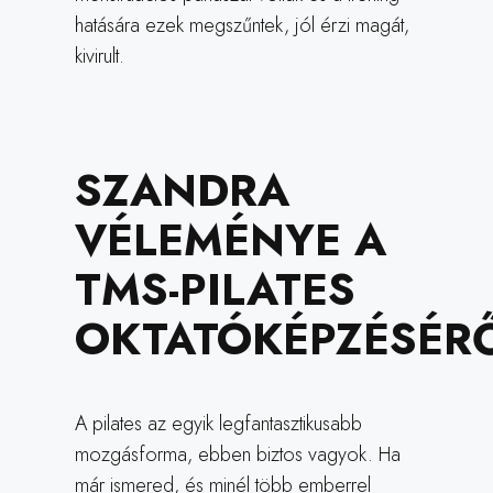
hatására ezek megszűntek, jól érzi magát,
kivirult.
SZANDRA
VÉLEMÉNYE A
TMS-PILATES
OKTATÓKÉPZÉSÉR
A pilates az egyik legfantasztikusabb
mozgásforma, ebben biztos vagyok. Ha
már ismered, és minél több emberrel