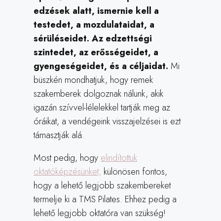
edzések alatt, ismernie kell a
testedet, a mozdulataidat, a
sérüléseidet. Az edzettségi
szintedet, az erősségeidet, a
gyengeségeidet, és a céljaidat.
Mi
büszkén mondhatjuk, hogy remek
szakemberek dolgoznak nálunk, akik
igazán szívvel-lélelekkel tartják meg az
óráikat, a vendégeink visszajelzései is ezt
támasztják alá.
Most pedig, hogy
elindítottuk
oktatóképzésünket,
különösen fontos,
hogy a lehető legjobb szakembereket
termelje ki a TMS Pilates. Ehhez pedig a
lehető legjobb oktatóra van szükség!