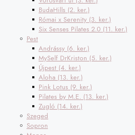
Vörösvári út (3. ker.)
BudaHills (2. ker.)
Római x Serenity (3. ker.)
Six Senses Pilates 2.0 (11. ker.)
Pest
Andrássy (6. ker.)
MySelf DrKriston (5. ker.)
Újpest (4. ker.)
Aloha (13. ker.)
Pink Lotus (9. ker.)
Pilates by M.E. (13. ker.)
Zugló (14. ker.)
Szeged
Sopron