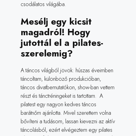
csodálatos világába.
Mesélj egy kicsit
magadról! Hogy
jutottál el a pilates-
szerelemig?
A táncos világból jövök: húszas éveimben
táncoltam, különböző produkcióban,
táncos divatbemutatókon, show-ban vettem
részt és tánctréningeket is tartottam. A
pilatest egy nagyon kedves táncos
barátnőm ajánlotta. Mivel szerettem volna
bővíteni a tudásom, lassan kievezni az aktív
táncolásból, ezért elvégeztem egy pilates