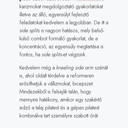
karizmokat megdolgoztató gyakorlatokat
illetve az álló, egyensúlyt fejlesztő
feladatokat kedvelem a legjobban. De itt a
side splits
is nagyon hatásos, mely belső-
külső combot formáló gyakorlat, de a
koncentráció, az egyensúly megtartása is
fontos, ha
side splits
-et végzünk.
Kedvelem még a
kneeling side arm
szériát
is, ahol oldalt térdelve a reformeren
erősíthetjük a vállizmokat, bicepszet.
Mindezekből is felsejlik talán, hogy
mennyire hatékony, amikor egy szakértő
edző a talaj pilatest és a gépes pilatest
kombinálva tart személyre szabott órát.