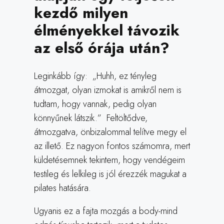
kezdő milyen
élményekkel távozik
az első órája után?
Leginkább így: „Huhh, ez tényleg
átmozgat, olyan izmokat is amikről nem is
tudtam, hogy vannak, pedig olyan
könnyűnek látszik.” Feltöltődve,
átmozgatva, önbizalommal telítve megy el
az illető. Ez nagyon fontos számomra, mert
küldetésemnek tekintem, hogy vendégeim
testileg és lelkileg is jól érezzék magukat a
pilates hatására.
Ugyanis ez a fajta mozgás a body-mind