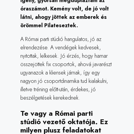
igény, gyorsan megdupláztam az
óraszámot. Kemény volt, de jó volt
látni, ahogy jöttek az emberek és
örömmel Pilateseztek.
A Római parti stúdió hangulatos, jó az
elrendezése. A vendégek kedvesek,
nyitottak, lelkesek. Jó érzés, hogy hamar
összejöttek fix csoportok, ahová javarészt
ugyanazok a kliensek járnak, így egy
nagyon jó csoportdinamika tud kialakulni,
illetve tréning előtt-után, érdekes, jó
beszélgetések kerekednek.
Te vagy a Római parti
stúdió vezető oktatója. Ez
milyen plusz feladatokat