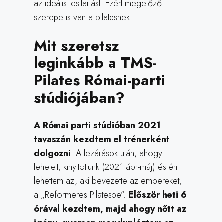
az ideális testtartást. Ezért megelőző
szerepe is van a pilatesnek.
Mit szeretsz
leginkább a TMS-
Pilates Római-parti
stúdiójában?
A Római parti stúdióban 2021
tavaszán kezdtem el trénerként
dolgozni
. A lezárások után, ahogy
lehetett, kinyitottunk (2021 ápr-máj) és én
lehettem az, aki bevezette az embereket,
a „Reformeres Pilatesbe”.
Először heti 6
órával kezdtem, majd ahogy nőtt az