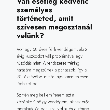
Van esetleg kedvenc
személyes
történeted, amit
szívesen megosztanál
velünk?
Volt egy 68 éves férfi vendégem, aki 2
évig küszködött váll problémával egy
húzódás miatt. A rendszeres tréning
hatására megszűntek a panaszok, így a
70. életévébe immár fájdalommentesen
léphetett be.
Szintén meg kell említenem azt a
középkorú hölgy vendégem, akinek erős
menstruációs panaszai voltak és a tréning