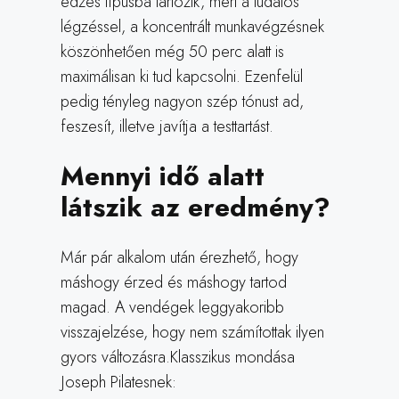
edzés típusba tartozik, mert a tudatos
légzéssel, a koncentrált munkavégzésnek
köszönhetően még 50 perc alatt is
maximálisan ki tud kapcsolni. Ezenfelül
pedig tényleg nagyon szép tónust ad,
feszesít, illetve javítja a testtartást.
Mennyi idő alatt
látszik az eredmény?
Már pár alkalom után érezhető, hogy
máshogy érzed és máshogy tartod
magad. A vendégek leggyakoribb
visszajelzése, hogy nem számítottak ilyen
gyors változásra.Klasszikus mondása
Joseph Pilatesnek: