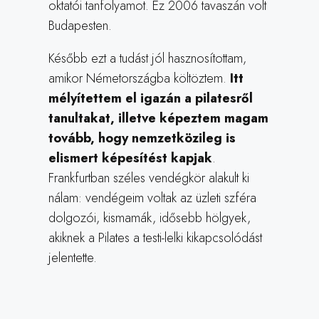
oktatói tanfolyamot. Ez 2006 tavaszán volt
Budapesten.
Később ezt a tudást jól hasznosítottam,
amikor Németországba költöztem.
Itt
mélyítettem el igazán a pilatesről
tanultakat, illetve képeztem magam
tovább, hogy nemzetközileg is
elismert képesítést kapjak
.
Frankfurtban széles vendégkör alakult ki
nálam: vendégeim voltak az üzleti szféra
dolgozói, kismamák, idősebb hölgyek,
akiknek a Pilates a testi-lelki kikapcsolódást
jelentette.