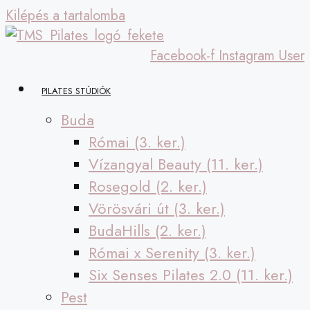
Kilépés a tartalomba
Facebook-f
Instagram
User
PILATES STÚDIÓK
Buda
Római (3. ker.)
Vízangyal Beauty (11. ker.)
Rosegold (2. ker.)
Vörösvári út (3. ker.)
BudaHills (2. ker.)
Római x Serenity (3. ker.)
Six Senses Pilates 2.0 (11. ker.)
Pest