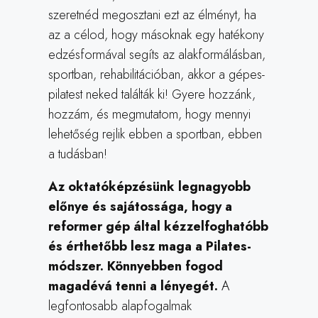
szeretnéd megosztani ezt az élményt, ha
az a célod, hogy másoknak egy hatékony
edzésformával segíts az alakformálásban,
sportban, rehabilitációban, akkor a gépes-
pilatest neked találták ki! Gyere hozzánk,
hozzám, és megmutatom, hogy mennyi
lehetőség rejlik ebben a sportban, ebben
a tudásban!
Az oktatóképzésünk legnagyobb
előnye és sajátossága, hogy a
reformer gép által kézzelfoghatóbb
és érthetőbb lesz maga a Pilates-
módszer. Könnyebben fogod
magadévá tenni a lényegét.
A
legfontosabb alapfogalmak