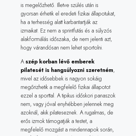
is megelőzhető. Illetve szülés után is
gyorsan érhetik el eredeti fizikai állapotukat,
ha a terhesség alatt karbantartják az
izmaikat. Ez nem a sprintfutás és a súlyzós
alakformálás időszaka, de nem jelenti azt,
hogy várandósan nem lehet sportolni.
A
szép korban lévő emberek
pilatesét is hangsúlyozni szeretném
,
mivel az idősebbek is nagyon sokáig
megőrizhetik a megfelelő fizikai állapotot
ezzel a sporttal. A tipikus időskori panaszok
nem, vagy jóval enyhébben jelennek meg
azoknál, akik pilateseznek. A rugalmas, de
erős izmok támogatják a testet, a
megfelelő mozgást a mindennapok során,