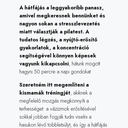
A hátfájás a leggyakoribb panasz,
amivel megkeresnek bennünket és
nagyon sokan a stresszlevezetés
miatt választják a pilatest. A
tudatos légzés, a nyújtó-erősítő
gyakorlatok, a koncentráció
segítségével könnyen képesek
vagyunk kikapcsolni
, hátunk mögött
hagyni 50 percre a napi gondokat.
Szeretném itt megemlíteni a
kismamák tréningjét
, akiknek a
megfelelő mozgás megkönnyíti a
terhességet: a vázizmok erősítésével
sokkal jobban fogják tudni viselni a
hasukon lévő többletsúlyt, és így a hátfájás