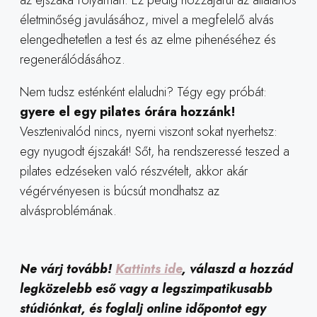
az éjszaka folyamán. Ez pedig hozzájárul az általános
életminőség javulásához, mivel a megfelelő alvás
elengedhetetlen a test és az elme pihenéséhez és
regenerálódásához.
Nem tudsz esténként elaludni? Tégy egy próbát:
gyere el egy pilates órára hozzánk!
Vesztenivalód nincs, nyerni viszont sokat nyerhetsz:
egy nyugodt éjszakát! Sőt, ha rendszeressé teszed a
pilates edzéseken való részvételt, akkor akár
végérvényesen is búcsút mondhatsz az
alvásproblémának.
Ne várj tovább!
Kattints ide
, válaszd a hozzád
legközelebb eső vagy a legszimpatikusabb
stúdiónkat, és foglalj online időpontot egy