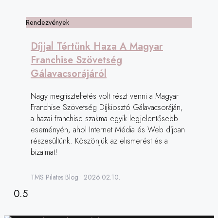
Rendezvények
Díjjal Tértünk Haza A Magyar
Franchise Szövetség
Gálavacsorájáról
Nagy megtiszteltetés volt részt venni a Magyar
Franchise Szövetség Díjkiosztó Gálavacsoráján,
a hazai franchise szakma egyik legjelentősebb
eseményén, ahol Internet Média és Web díjban
részesültünk. Köszönjük az elismerést és a
bizalmat!
TMS Pilates Blog
2026.02.10.