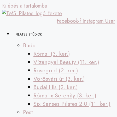
Kilépés a tartalomba
Facebook-f
Instagram
User
PILATES STÚDIÓK
Buda
Római (3. ker.)
Vízangyal Beauty (11. ker.)
Rosegold (2. ker.)
Vörösvári út (3. ker.)
BudaHills (2. ker.)
Római x Serenity (3. ker.)
Six Senses Pilates 2.0 (11. ker.)
Pest