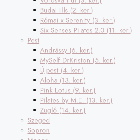
Vörösvári út (3. ker.)
BudaHills (2. ker.)
Római x Serenity (3. ker.)
Six Senses Pilates 2.0 (11. ker.)
Pest
Andrássy (6. ker.)
MySelf DrKriston (5. ker.)
Újpest (4. ker.)
Aloha (13. ker.)
Pink Lotus (9. ker.)
Pilates by M.E. (13. ker.)
Zugló (14. ker.)
Szeged
Sopron