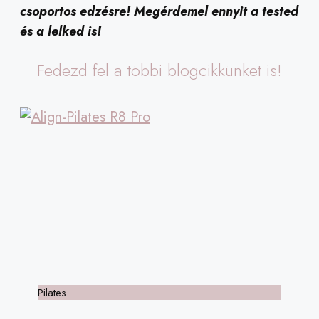
csoportos edzésre! Megérdemel ennyit a tested
és a lelked is!
Fedezd fel a többi blogcikkünket is!
Pilates