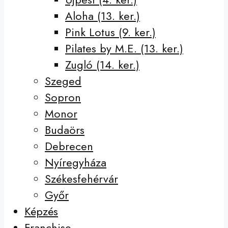
Aloha (13. ker.)
Pink Lotus (9. ker.)
Pilates by M.E. (13. ker.)
Zugló (14. ker.)
Szeged
Sopron
Monor
Budaörs
Debrecen
Nyíregyháza
Székesfehérvár
Győr
Képzés
Franchise