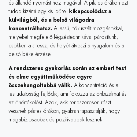
és állandó nyomást hoz magával. A pilates órákon ezt
tudod kizárni egy kis időre:
kikapcsolódsz a
külvilágból, és a belső világodra
koncentrálhatsz.
A lassú, fókuszált mozgásokkal,
melyeket megfelelő légzéstechnikával párosítunk,
csökken a stressz, és helyét átveszi a nyugalom és a
belső béke érzése.
A rendszeres gyakorlás során az emberi test
és elme együttműködése egyre
összehangoltabbá válik.
A koncentráció és a
testtudatosság fejlődik, ami fokozza az önbizalmat és
az önértékelést. Azok, akik rendszeresen részt
vesznek pilates órákon, gyakran tapasztalják, hogy
magabiztosabbak és pozitívabbak lesznek.