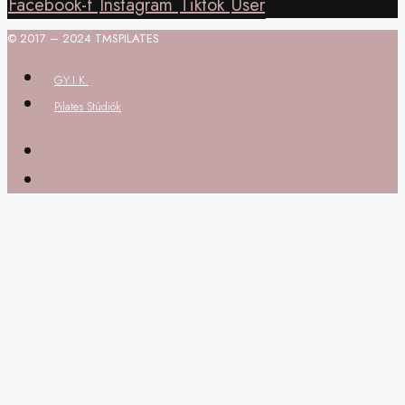
Facebook-f
Instagram
Tiktok
User
© 2017 – 2024 TMSPILATES
GY.I.K.
Pilates Stúdiók
GY.I.K.
Pilates Stúdiók