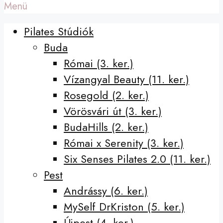
Menü
Pilates Stúdiók
Buda
Római (3. ker.)
Vízangyal Beauty (11. ker.)
Rosegold (2. ker.)
Vörösvári út (3. ker.)
BudaHills (2. ker.)
Római x Serenity (3. ker.)
Six Senses Pilates 2.0 (11. ker.)
Pest
Andrássy (6. ker.)
MySelf DrKriston (5. ker.)
Újpest (4. ker.)