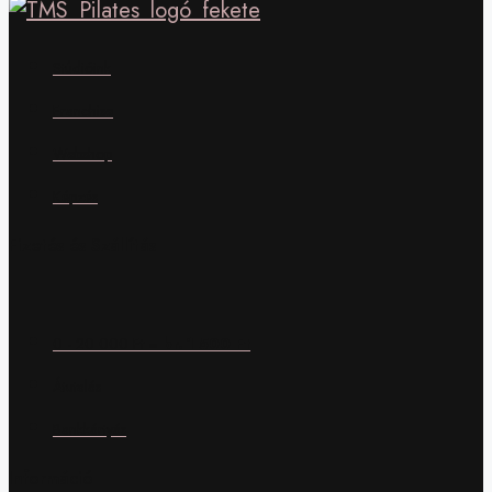
Stúdióink
Franchise
Webshop
Képzés
Fizetés és Szállítás
0 - 20 000 Ft =
br. 1 500 Ft
Átutalás
Bankkártyás
Információ