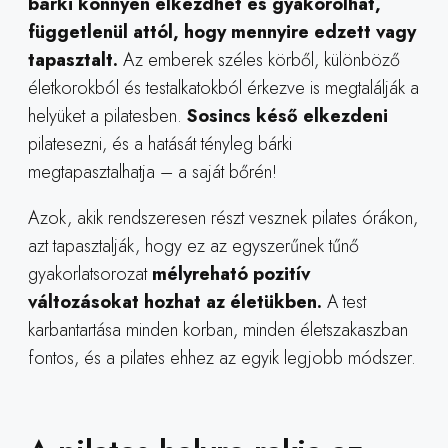
bárki könnyen elkezdhet és gyakorolhat,
függetlenül attól, hogy mennyire edzett vagy
tapasztalt.
Az emberek széles körből, különböző
életkorokból és testalkatokból érkezve is megtalálják a
helyüket a pilatesben.
Sosincs késő elkezdeni
pilatesezni, és a hatását tényleg bárki
megtapasztalhatja – a saját bőrén!
Azok, akik rendszeresen részt vesznek pilates órákon,
azt tapasztalják, hogy ez az egyszerűnek tűnő
gyakorlatsorozat
mélyreható pozitív
változásokat hozhat az életükben.
A test
karbantartása minden korban, minden életszakaszban
fontos, és a pilates ehhez az egyik legjobb módszer.