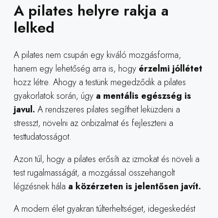
A pilates helyre rakja a
lelked
A pilates nem csupán egy kiváló mozgásforma,
hanem egy lehetőség arra is, hogy
érzelmi jóllétet
hozz létre. Ahogy a testünk megedződik a pilates
gyakorlatok során, úgy
a mentális egészség is
javul.
A rendszeres pilates segíthet leküzdeni a
stresszt, növelni az önbizalmat és fejleszteni a
testtudatosságot.
Azon túl, hogy a pilates erősíti az izmokat és növeli a
test rugalmasságát, a mozgással összehangolt
légzésnek hála
a közérzeten is jelentősen javít.
A modern élet gyakran túlterheltséget, idegeskedést