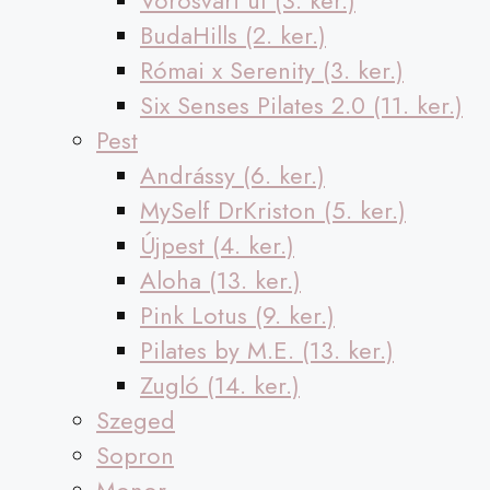
Vörösvári út (3. ker.)
BudaHills (2. ker.)
Római x Serenity (3. ker.)
Six Senses Pilates 2.0 (11. ker.)
Pest
Andrássy (6. ker.)
MySelf DrKriston (5. ker.)
Újpest (4. ker.)
Aloha (13. ker.)
Pink Lotus (9. ker.)
Pilates by M.E. (13. ker.)
Zugló (14. ker.)
Szeged
Sopron