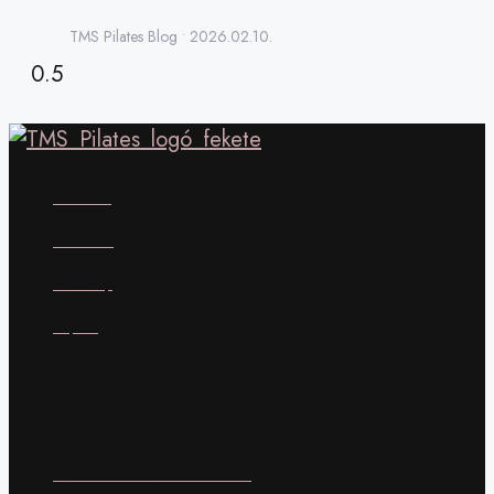
TMS Pilates Blog
2026.02.10.
Stúdióink
Franchise
Webshop
Képzés
Fizetés és Szállítás
0 - 20 000 Ft =
br. 1 500 Ft