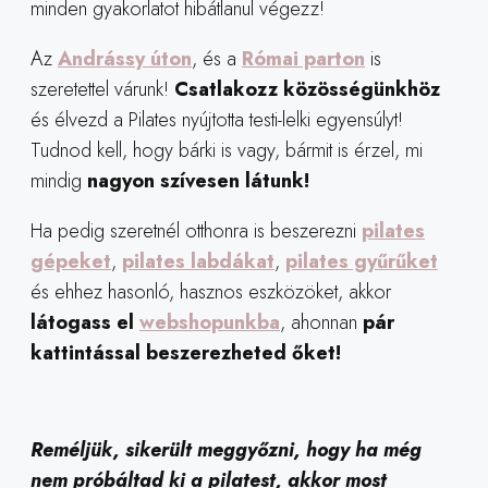
minden gyakorlatot hibátlanul végezz!
Az
Andrássy úton
, és a
Római parton
is
szeretettel várunk!
Csatlakozz közösségünkhöz
és élvezd a Pilates nyújtotta testi-lelki egyensúlyt!
Tudnod kell, hogy bárki is vagy, bármit is érzel, mi
mindig
nagyon szívesen látunk!
Ha pedig szeretnél otthonra is beszerezni
pilates
gépeket
,
pilates labdákat
,
pilates gyűrűket
és ehhez hasonló, hasznos eszközöket, akkor
látogass el
webshopunkba
, ahonnan
pár
kattintással beszerezheted őket!
Reméljük, sikerült meggyőzni, hogy ha még
nem próbáltad ki a pilatest, akkor most