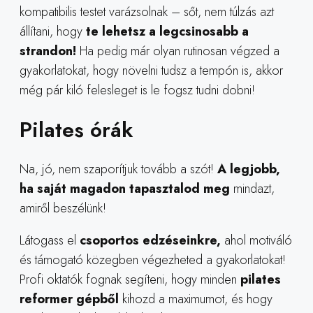
kompatibilis testet varázsolnak – sőt, nem túlzás azt
állítani, hogy
te lehetsz a legcsinosabb a
strandon!
Ha pedig már olyan rutinosan végzed a
gyakorlatokat, hogy növelni tudsz a tempón is, akkor
még pár kiló felesleget is le fogsz tudni dobni!
Pilates órák
Na, jó, nem szaporítjuk tovább a szót!
A legjobb,
ha saját magadon tapasztalod meg
mindazt,
amiről beszélünk!
Látogass el
csoportos edzéseinkre,
ahol motiváló
és támogató közegben végezheted a gyakorlatokat!
Profi oktatók fognak segíteni, hogy minden
pilates
reformer gépből
kihozd a maximumot, és hogy