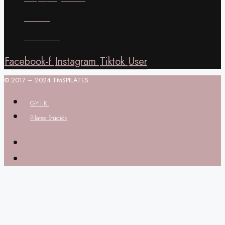
Kosaram
Kedvenceim
Facebook-f
Instagram
Tiktok
User
© 2017 – 2024 TMSPILATES
GY.I.K.
Pilates Stúdiók
GY.I.K.
Pilates Stúdiók