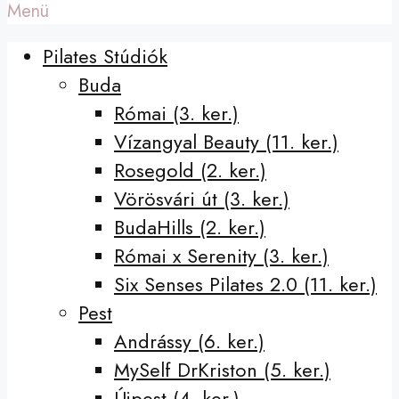
Menü
Pilates Stúdiók
Buda
Római (3. ker.)
Vízangyal Beauty (11. ker.)
Rosegold (2. ker.)
Vörösvári út (3. ker.)
BudaHills (2. ker.)
Római x Serenity (3. ker.)
Six Senses Pilates 2.0 (11. ker.)
Pest
Andrássy (6. ker.)
MySelf DrKriston (5. ker.)
Újpest (4. ker.)