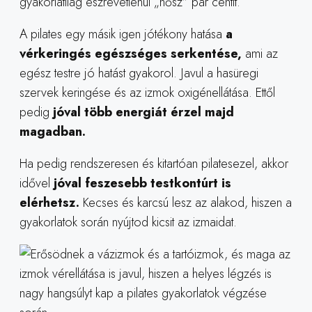
gyakorlatilag észrevétlenül „nősz” pár centit.
A pilates egy másik igen jótékony hatása
a
vérkeringés egészséges serkentése,
ami az
egész testre jó hatást gyakorol. Javul a hasüregi
szervek keringése és az izmok oxigénellátása. Ettől
pedig
jóval több energiát érzel majd
magadban.
Ha pedig rendszeresen és kitartóan pilatesezel, akkor
idővel
jóval feszesebb testkontúrt is
elérhetsz.
Kecses és karcsú lesz az alakod, hiszen a
gyakorlatok során nyújtod kicsit az izmaidat.