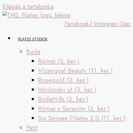
Kilépés a tartalomba
Facebook-f
Instagram
User
PILATES STÚDIÓK
Buda
Római (3. ker.)
Vízangyal Beauty (11. ker.)
Rosegold (2. ker.)
Vörösvári út (3. ker.)
BudaHills (2. ker.)
Római x Serenity (3. ker.)
Six Senses Pilates 2.0 (11. ker.)
Pest