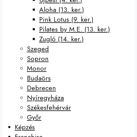
Aloha (13. ker.)
Pink Lotus (9. ker.)
Pilates by M.E. (13. ker.)
Zugló (14. ker.)
Szeged
Sopron
Monor
Budaörs
Debrecen
Nyíregyháza
Székesfehérvár
Győr
Képzés
Franchise