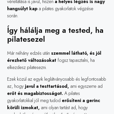
vérellátása is javul, hiszen
a helyes légzés is nagy
hangsúlyt kap
a pilates gyakorlatok végzése
során.
Így hálálja meg a tested, ha
pilatesezel
Már néhány edzés után
szemmel látható, és jól
érezhető változásokat
fogsz tapasztalni, ha
elkezdesz pilatesezni.
Ezek közül az egyik leglátványosabb és legfontosabb
az, hogy
javul a testtartásod,
ami egyszerre ad
erőt és magabiztosságot.
A pilates
gyakorlatokkal jól meg tudod
erősíteni a gerinc
körüli izmokat,
ami olyan tartást ad, hogy